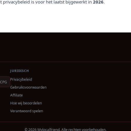
t privacybeleid is voor het laatst bijgewerkt in
2026
.
JURIDISCH
Privacybeleid
CPG
Gebruiksvoorwaarden
Affiliate
Hoe wij beoordelen
Verantwoord spelen
© 2026 Mylocalfriend. Alle rechten voorbehouden.