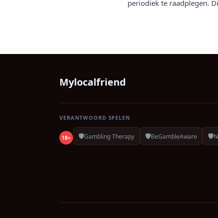
periodiek te raadplegen. Di
Mylocalfriend
VERANTWOORD SPELEN
🛡️
🛡️
🛡️
Gambling Therapy
BeGambleAware
N
18+