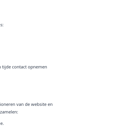
s:
n tijde contact opnemen
tioneren van de website en
rzamelen:
e.