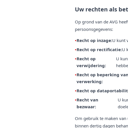
Uw rechten als be
Op grond van de AVG heeft
persoonsgegevens:
Recht op inzage:
U kunt 
Recht op rectificatie:
U k
Recht op
U kunt
verwijdering:
hebbe
Recht op beperking va
verwerking:
Recht op dataportabilit
Recht van
U ku
bezwaar:
doel
Om gebruik te maken van u
binnen dertig dagen behand