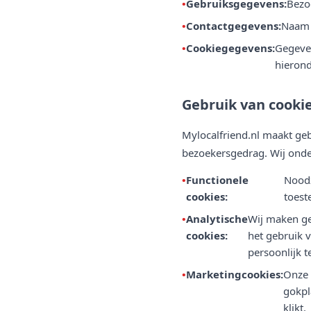
Gebruiksgegevens:
Bezo
Contactgegevens:
Naam e
Cookiegegevens:
Gegeven
hierond
Gebruik van cooki
Mylocalfriend.nl maakt geb
bezoekersgedrag. Wij onde
Functionele
Noodz
cookies:
toest
Analytische
Wij maken ge
cookies:
het gebruik 
persoonlijk te
Marketingcookies:
Onze 
gokpl
klikt.